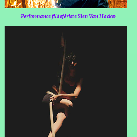
Performance fildefériste Sien Van Hacker