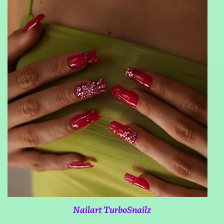
Nailart TurboSnailz