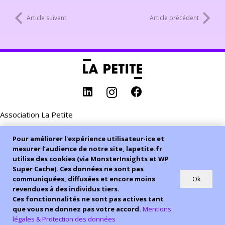
En chargeant cette vidéo, vous acceptez la
politique de confidentialité de
Youtube
.
Article suivant
Article précédent
Toujours charger Youtube vidéos sur ce
site.
Charger la vidéo
Association La Petite
Adhésion
Pour améliorer l'expérience utilisateur·ice et
mesurer l’audience de notre site, lapetite.fr
Organisme de Formation
utilise des cookies (via MonsterInsights et WP
Super Cache). Ces données ne sont pas
Prendre rdv
Ok
communiquées, diffusées et encore moins
revendues à des individus tiers.
Ces fonctionnalités ne sont pas actives tant
Tous droits réservés – 2026
que vous ne donnez pas votre accord.
Mentions
légales & Protection des données
MENTIONS LÉGALES