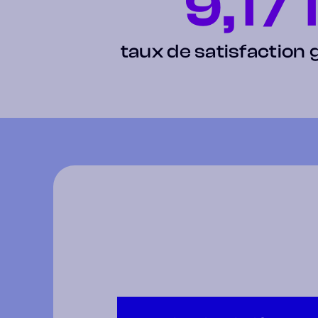
9,1
/
taux de satisfaction 