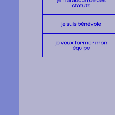
je n’ai aucun de ces
statuts
je suis bénévole
je veux former mon
équipe