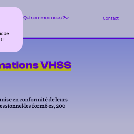
Contact
e VHSS
Qui sommes nous ?
riode
t !
rmations VHSS
 mise en conformité de leurs
essionnel·les formé·es, 200