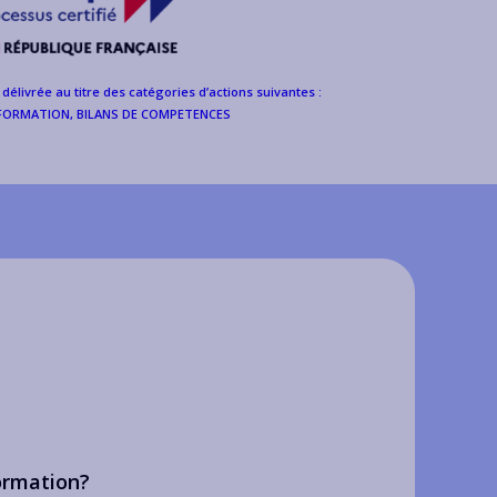
é délivrée au titre des catégories d’actions suivantes :
FORMATION, BILANS DE COMPETENCES
ormation?