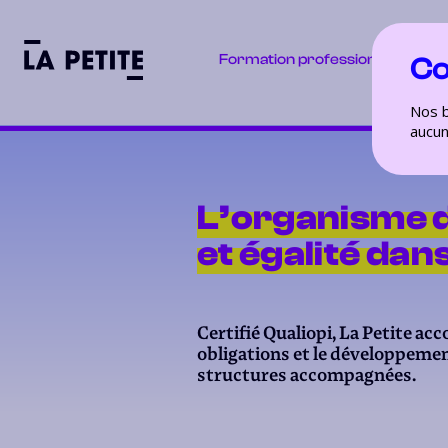
Formation professionnelle
Co
Nos b
aucun
L’organisme d
et égalité dans
Certifié Qualiopi, La Petite a
obligations et le développemen
structures accompagnées.