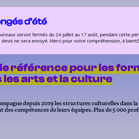
Bilans de compétences
Festival & média
Pôle ressourc
ngés d’été
ureaux seront fermés du 24 juillet au 17 août, pendant cette pé
 devis ne sera envoyé. Merci pour votre compréhension, à bientô
e référence pour les fo
 les arts et la culture
ccompagne depuis 2019 les structures culturelles dans la
t des compétences de leurs équipes. Plus de 5 000 prof