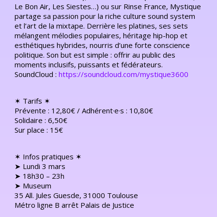
Le Bon Air, Les Siestes…) ou sur Rinse France, Mystique
partage sa passion pour la riche culture sound system
et l’art de la mixtape. Derrière les platines, ses sets
mélangent mélodies populaires, héritage hip-hop et
esthétiques hybrides, nourris d’une forte conscience
politique. Son but est simple : offrir au public des
moments inclusifs, puissants et fédérateurs.
SoundCloud :
https://soundcloud.com/mystique3600
✶ Tarifs ✶
Prévente : 12,80€ / Adhérent·e·s : 10,80€
Solidaire : 6,50€
Sur place : 15€
✶ Infos pratiques ✶
➤ Lundi 3 mars
➤ 18h30 – 23h
➤ Museum
35 All. Jules Guesde, 31000 Toulouse
Métro ligne B arrêt Palais de Justice