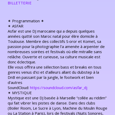
BILLETTERIE
✶ Programmation ✶
✴︎
ASFAR
Asfar est une DJ marocaine qui a depuis quelques
années quitté son Maroc natal pour élire domicile à
Toulouse. Membre des collectifs S‧oror et Komet, sa
passion pour la photographie l’a amenée à arpenter de
nombreuses soirées et festivals où elle mitraille sans
relâche. Ouverte et curieuse, sa culture musicale est
donc éclectique.
Elle vous offrira une sélection bass et breaks en tous
genres venus d’ici et d’ailleurs allant du dubstep à la
DnB en passant par la jungle, le footwork et bien
d’autres
SoundCloud:
https://soundcloud.com/asfar_dj
✴︎
MYSTIQUE
Mystique est une DJ basée à Marseille “collée au riddim”
qui fait vibrer les pistes de danse. Dans des clubs
(Boiler Room, Le Sucre à Lyon, Machine du Moulin Rouge
ou La Station à Paris), lors de festivals (Nuits Sonores,