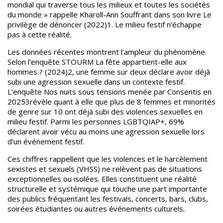
mondial qui traverse tous les milieux et toutes les sociétés
du monde
» rappelle Kharoll-Ann Souffrant dans son livre
Le
privilège de dénoncer
(2022)
1
. Le milieu festif n’échappe
pas à cette réalité.
Les données récentes montrent l’ampleur du phénomène.
Selon l’enquête STOURM
La fête appartient-elle aux
hommes ?
(2024)
2
, une femme sur deux déclare avoir déjà
subi une agression sexuelle dans un contexte festif.
L’enquête
Nos nuits sous tensions
menée par Consentis en
2025
3
révèle quant à elle que plus de 8 femmes et minorités
de genre sur 10 ont déjà subi des violences sexuelles en
milieu festif.
Parmi les personnes LGBTQIAP+, 69%
déclarent avoir vécu au moins une agression sexuelle lors
d’un événement festif.
Ces chiffres rappellent que les violences et le harcèlement
sexistes et sexuels (VHSS) ne relèvent pas de situations
exceptionnelles ou isolées. Elles constituent une réalité
structurelle et systémique qui touche une part importante
des publics fréquentant les festivals, concerts, bars, clubs,
soirées étudiantes ou autres événements culturels.